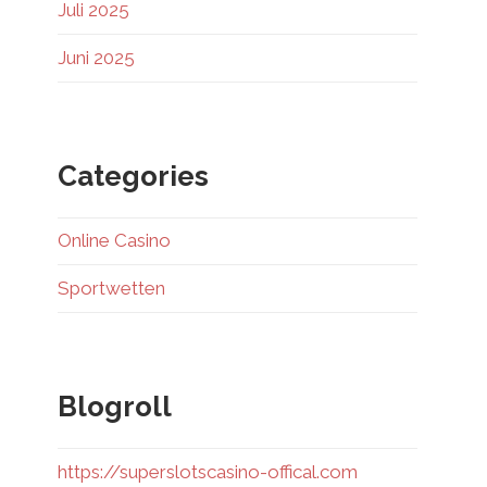
Juli 2025
Juni 2025
Categories
Online Casino
Sportwetten
Blogroll
https://superslotscasino-offical.com