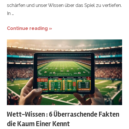
schärfen und unser Wissen über das Spiel zu vertiefen.
In …
Continue reading »
Wett-Wissen : 6 Überraschende Fakten
die Kaum Einer Kennt