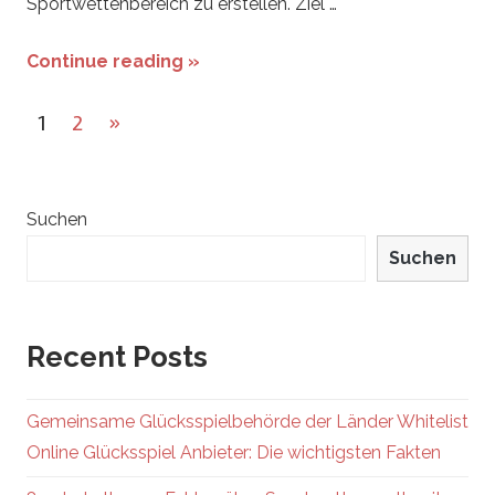
Sportwettenbereich zu erstellen. Ziel …
Continue reading »
Beitrags-
Next
1
2
»
Navigation
Posts
Suchen
Suchen
Recent Posts
Gemeinsame Glücksspielbehörde der Länder Whitelist
Online Glücksspiel Anbieter: Die wichtigsten Fakten