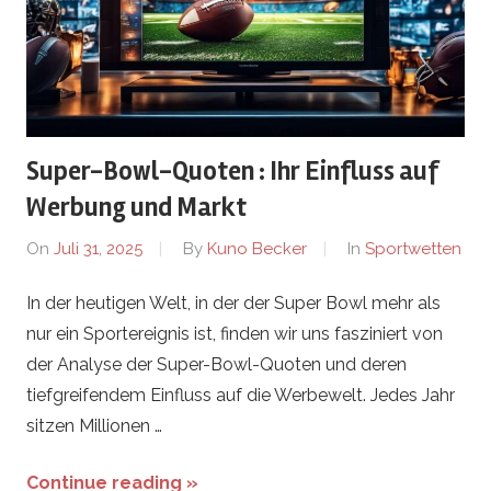
u
t
L
Super-Bowl-Quoten : Ihr Einfluss auf
i
Werbung und Markt
n
On
Juli 31, 2025
By
Kuno Becker
In
Sportwetten
g
In der heutigen Welt, in der der Super Bowl mehr als
e
nur ein Sportereignis ist, finden wir uns fasziniert von
der Analyse der Super-Bowl-Quoten und deren
n
tiefgreifendem Einfluss auf die Werbewelt. Jedes Jahr
sitzen Millionen …
.
Continue reading »