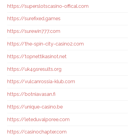
https://superslotscasino-offical.com
https://surefixed.games
https://surewin777.com
https://the-spin-city-casino2.com
https://topnettikasinot.net
https://uk49sresults.org
https://vulcanrossia-klub.com
https://botniavasan.fi
https://unique-casino.be
https://leteduvalporee.com
https://casinochapter.com