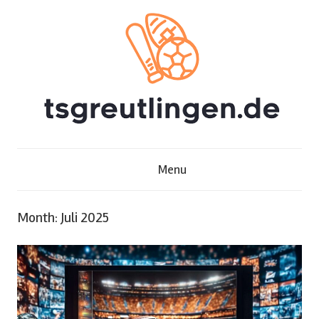
Skip
to
content
T
Menu
s
g
Month:
Juli 2025
r
e