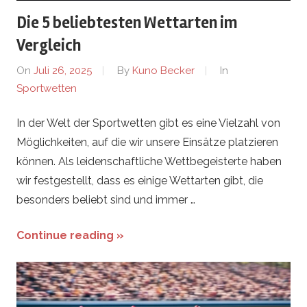
Die 5 beliebtesten Wettarten im
Vergleich
On
Juli 26, 2025
By
Kuno Becker
In
Sportwetten
In der Welt der Sportwetten gibt es eine Vielzahl von
Möglichkeiten, auf die wir unsere Einsätze platzieren
können. Als leidenschaftliche Wettbegeisterte haben
wir festgestellt, dass es einige Wettarten gibt, die
besonders beliebt sind und immer …
Continue reading »