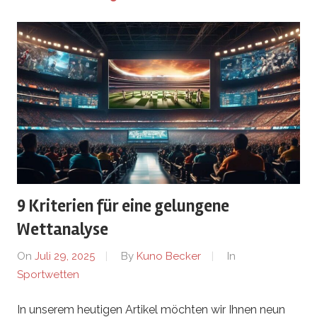
d
e
–
S
p
o
9 Kriterien für eine gelungene
r
Wettanalyse
t
On
Juli 29, 2025
By
Kuno Becker
In
Sportwetten
w
In unserem heutigen Artikel möchten wir Ihnen neun