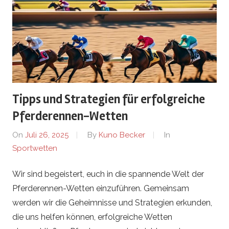
Tipps und Strategien für erfolgreiche
Pferderennen-Wetten
On
Juli 26, 2025
By
Kuno Becker
In
Sportwetten
Wir sind begeistert, euch in die spannende Welt der
Pferderennen-Wetten einzuführen. Gemeinsam
werden wir die Geheimnisse und Strategien erkunden,
die uns helfen können, erfolgreiche Wetten