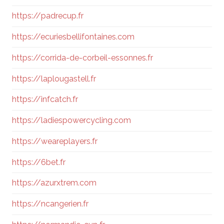
https://padrecup.fr
https://ecuriesbellifontaines.com
https://corrida-de-corbeil-essonnes.fr
https://laplougastell.fr
https://infcatch.fr
https://ladiespowercycling.com
https://weareplayers.fr
https://6bet.fr
https://azurxtrem.com
https://ncangerien.fr