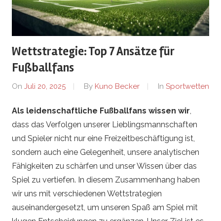
u
t
Wettstrategie: Top 7 Ansätze für
L
Fußballfans
i
On
Juli 20, 2025
By
Kuno Becker
In
Sportwetten
n
Als leidenschaftliche Fußballfans wissen wir
,
dass das Verfolgen unserer Lieblingsmannschaften
g
und Spieler nicht nur eine Freizeitbeschäftigung ist,
e
sondern auch eine Gelegenheit, unsere analytischen
Fähigkeiten zu schärfen und unser Wissen über das
n
Spiel zu vertiefen. In diesem Zusammenhang haben
wir uns mit verschiedenen Wettstrategien
.
auseinandergesetzt, um unseren Spaß am Spiel mit