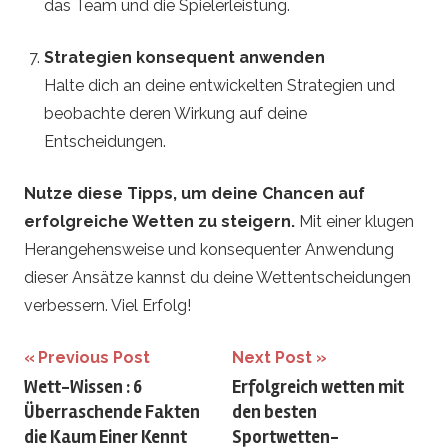
das Team und die Spielerleistung.
Strategien konsequent anwenden
Halte dich an deine entwickelten Strategien und
beobachte deren Wirkung auf deine
Entscheidungen.
Nutze diese Tipps, um deine Chancen auf
erfolgreiche Wetten zu steigern.
Mit einer klugen
Herangehensweise und konsequenter Anwendung
dieser Ansätze kannst du deine Wettentscheidungen
verbessern. Viel Erfolg!
Beitrags-
Previous Post
Next Post
Wett-Wissen : 6
Erfolgreich wetten mit
Navigation
Überraschende Fakten
den besten
die Kaum Einer Kennt
Sportwetten-