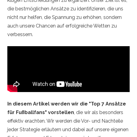
klugen Entscheidungen zu ergänzen. Unser Ziel ist es,
d
die bestmöglichen Ansätze zu identifizieren, die uns
e
nicht nur helfen, die Spannung zu erhöhen, sondern
auch unsere Chancen auf erfolgreiche Wetten zu
–
verbessern.
S
p
o
r
In diesem Artikel werden wir die "Top 7 Ansätze
t
für Fußballfans" vorstellen
, die wir als besonders
effektiv erachten. Wir werden die Vor- und Nachteile
w
jeder Strategie erläutern und dabei auf unsere eigenen