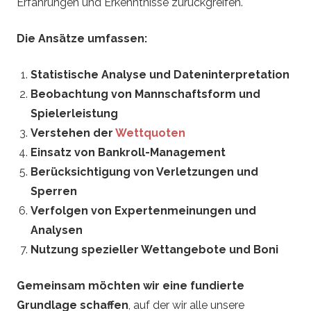
Erfahrungen und Erkenntnisse zurückgreifen.
e
Die Ansätze umfassen:
t
Statistische Analyse und Dateninterpretation
t
Beobachtung von Mannschaftsform und
e
Spielerleistung
Verstehen der
Wettquoten
n
Einsatz von Bankroll-Management
Berücksichtigung von Verletzungen und
Sperren
Verfolgen von Expertenmeinungen und
Analysen
Nutzung spezieller Wettangebote und Boni
Gemeinsam möchten wir eine fundierte
Grundlage schaffen
, auf der wir alle unsere