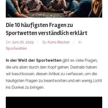
u
t
Die 10 häufigsten Fragen zu
L
Sportwetten verständlich erklärt
i
On
Juni 26, 2025
By
Kuno Becker
In
Sportwetten
n
In der Welt der Sportwetten
gibt es viele Fragen,
g
die uns allen durch den Kopf gehen. Deshalb haben
e
wir beschlossen, diesen Artikel zu verfassen, um die
häufigsten Fragen zu beantworten und ein wenig Licht
n
ins Dunkel zu bringen.
.