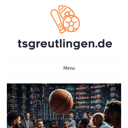
Skip
to
content
T
Menu
s
g
r
e