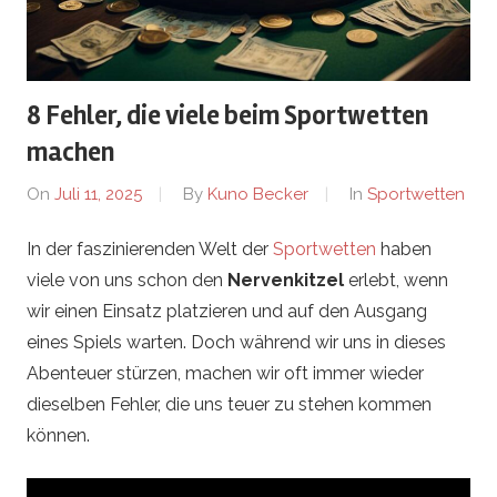
u
t
8 Fehler, die viele beim Sportwetten
L
machen
i
On
Juli 11, 2025
By
Kuno Becker
In
Sportwetten
n
In der faszinierenden Welt der
Sportwetten
haben
viele von uns schon den
Nervenkitzel
erlebt, wenn
g
wir einen Einsatz platzieren und auf den Ausgang
e
eines Spiels warten. Doch während wir uns in dieses
Abenteuer stürzen, machen wir oft immer wieder
n
dieselben Fehler, die uns teuer zu stehen kommen
können.
.