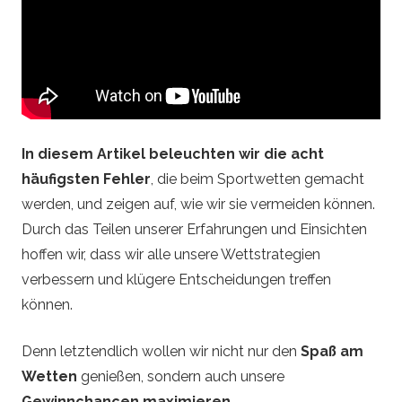
d
e
–
S
In diesem Artikel beleuchten wir die acht
häufigsten Fehler
, die beim Sportwetten gemacht
p
werden, und zeigen auf, wie wir sie vermeiden können.
Durch das Teilen unserer Erfahrungen und Einsichten
o
hoffen wir, dass wir alle unsere Wettstrategien
r
verbessern und klügere Entscheidungen treffen
können.
t
Denn letztendlich wollen wir nicht nur den
Spaß am
w
Wetten
genießen, sondern auch unsere
Gewinnchancen maximieren
.